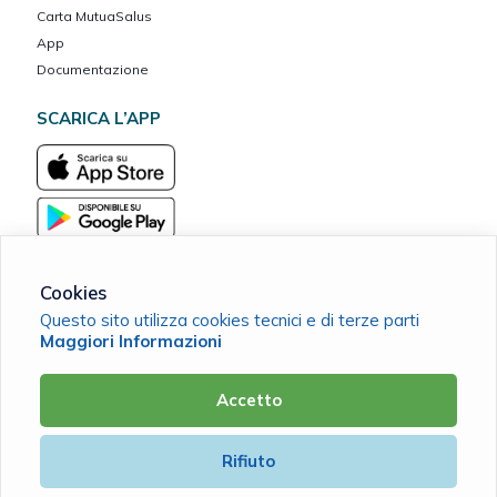
Carta MutuaSalus
App
Documentazione
SCARICA L’APP
Cookies
Questo sito utilizza cookies tecnici e di terze parti
Associazione Assistenziale OBIETTIVO BENESSERE Mutua del
Maggiori Informazioni
Credito Cooperativo
C.F. 94111810308 |
Cookie Policy
|
Privacy Policy
Accetto
Powered by
Rifiuto