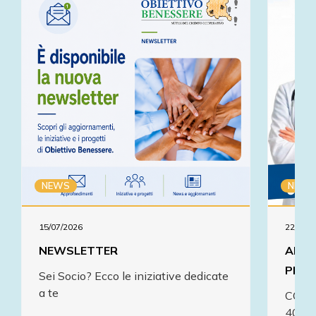
NEWS
NEWS
15/07/2026
22/01/2
NEWSLETTER
APPU
PREV
Sei Socio? Ecco le iniziative dedicate
a te
COSTO
40.00