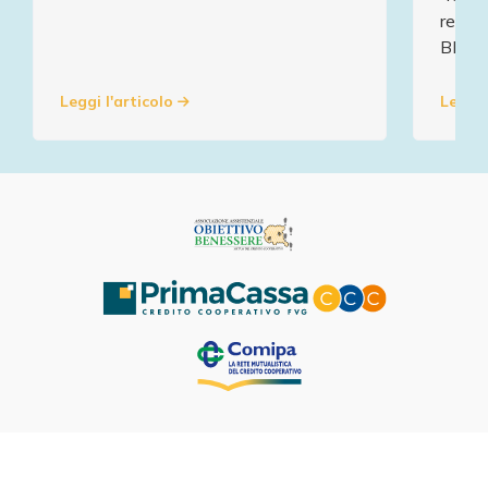
resta
BENE
Leggi l'articolo
Leggi 