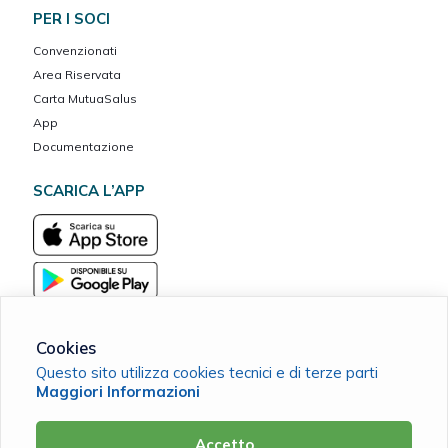
PER I SOCI
Convenzionati
Area Riservata
Carta MutuaSalus
App
Documentazione
SCARICA L’APP
Cookies
Questo sito utilizza cookies tecnici e di terze parti
Associazione Assistenziale OBIETTIVO BENESSERE Mutua del
Maggiori Informazioni
Credito Cooperativo
C.F. 94111810308 |
Cookie Policy
|
Privacy Policy
Accetto