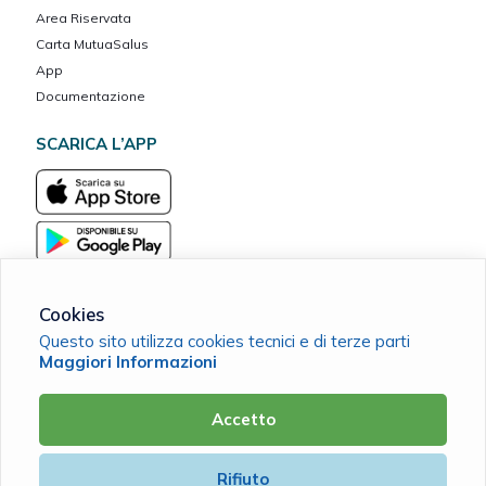
Area Riservata
Carta MutuaSalus
App
Documentazione
SCARICA L’APP
Cookies
Questo sito utilizza cookies tecnici e di terze parti
Associazione Assistenziale OBIETTIVO BENESSERE Mutua del
Maggiori Informazioni
Credito Cooperativo
C.F. 94111810308 |
Cookie Policy
|
Privacy Policy
Accetto
Powered by
Rifiuto